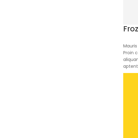
Fro
Mauris 
Proin 
aliqua
aptent