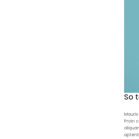
So t
Mauris 
Proin 
aliqua
aptent