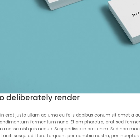
o deliberately render
in erat justo ullam ac urna eu felis dapibus conum sit amet a au
condimentum fermentum nunc. Etiam pharetra, erat sed ferment
m massa nisl quis neque. Suspendisse in orci enim. Sed non mauri
 taciti sosqu ad litora torquent per conubia nostra, per incepto