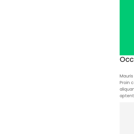
Occa
Mauris 
Proin 
aliqua
aptent