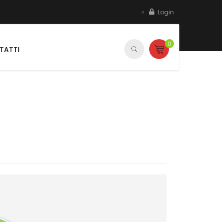
Login
0
TATTI