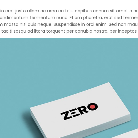
in erat justo ullam ac urna eu felis dapibus conum sit amet a au
condimentum fermentum nunc. Etiam pharetra, erat sed ferment
m massa nisl quis neque. Suspendisse in orci enim. Sed non mauri
 taciti sosqu ad litora torquent per conubia nostra, per incepto