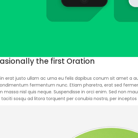
sionally the first Oration
in erat justo ullam ac urna eu felis dapibus conum sit amet a au
condimentum fermentum nunc. Etiam pharetra, erat sed ferment
m massa nisl quis neque. Suspendisse in orci enim. Sed non mauri
 taciti sosqu ad litora torquent per conubia nostra, per incepto