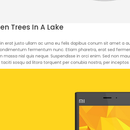
zen Trees In A Lake
in erat justo ullam ac urna eu felis dapibus conum sit amet a au
condimentum fermentum nunc. Etiam pharetra, erat sed ferment
m massa nisl quis neque. Suspendisse in orci enim. Sed non mauri
 taciti sosqu ad litora torquent per conubia nostra, per incepto